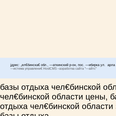
јдрес: „ел€бинска€ обл., —аткинский р-он, пос. —ибирка ул. арла
—истема управлени€ HostCMS –азработка сайта "—айтс"
базы отдыха чел€бинской обл
чел€бинской области цены, б
отдыха чел€бинской области 
базы отдыха