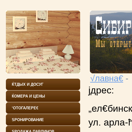
√лавна€
-
ЌТДЫХ И ДОСУГ
ЌОМЕРА И ЦЕНЫ
„ел€бинс
‘ОТОГАЛЕРЕ€
ул. арла-
ЅРОНИРОВАНИЕ
ЅРОДАЖА ПАВЛИНОВ